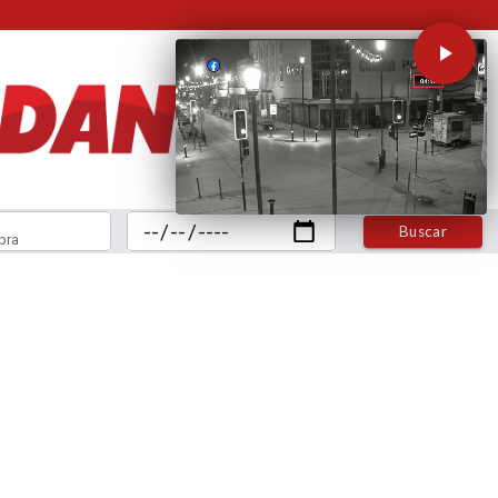
Buscar
bra