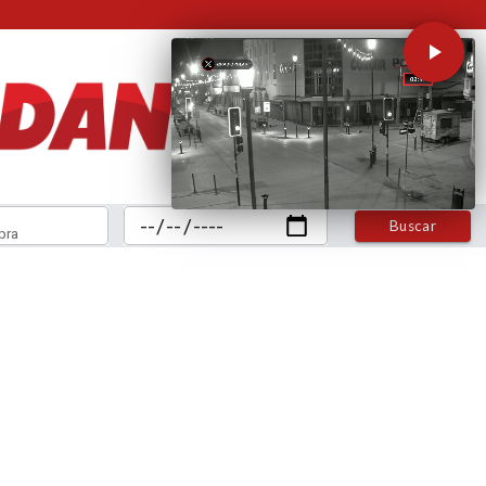
Buscar
bra