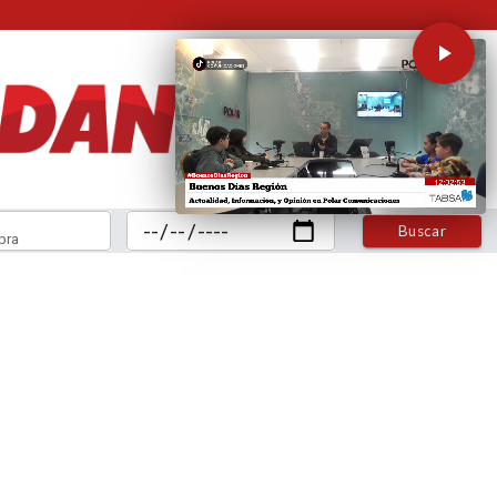
Buscar
bra