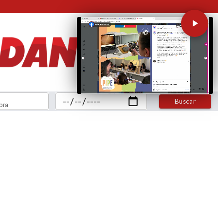
Buscar
bra