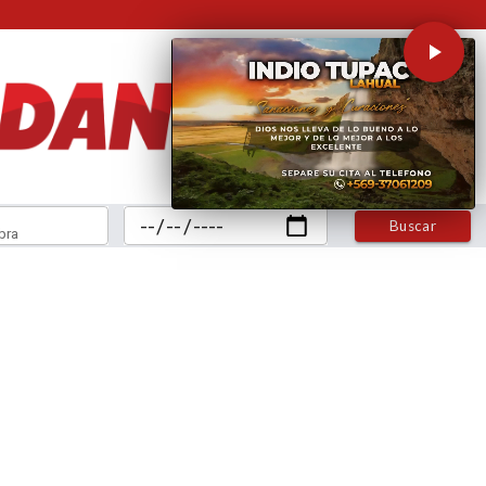
Buscar
bra