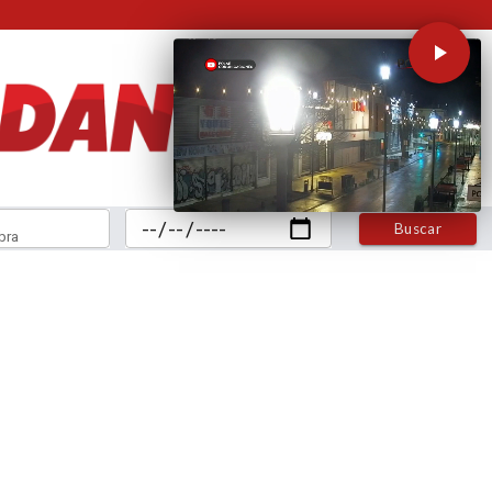
Buscar
bra