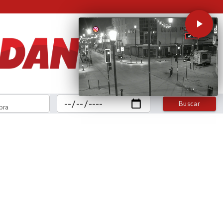
Buscar
bra