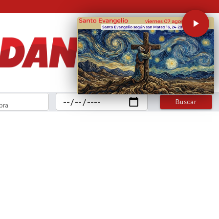
Buscar
bra