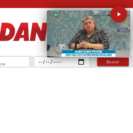
Buscar
bra