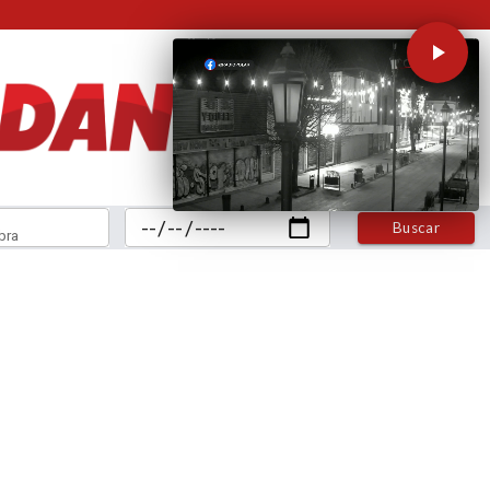
Buscar
bra