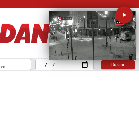
Buscar
bra