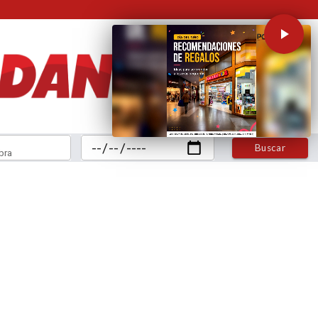
Buscar
bra