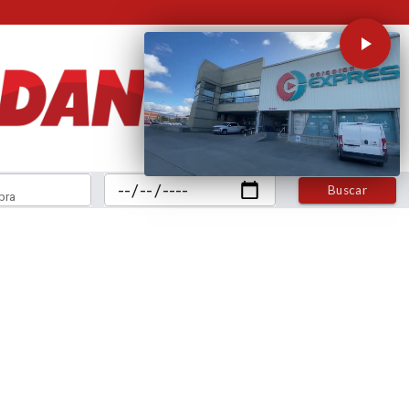
Buscar
bra