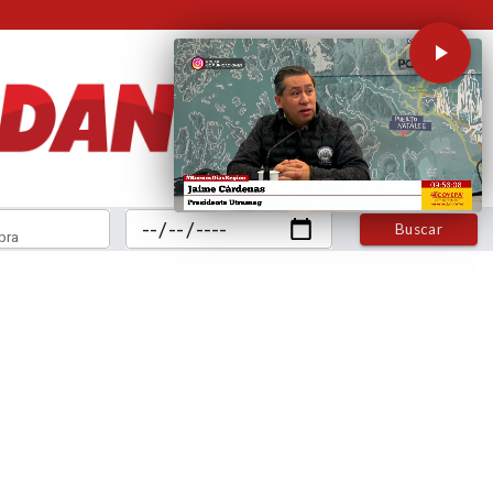
Buscar
bra