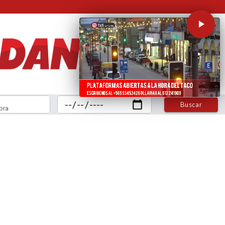
Buscar
bra