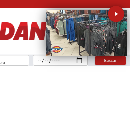
Buscar
bra