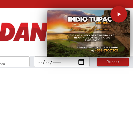
Buscar
bra