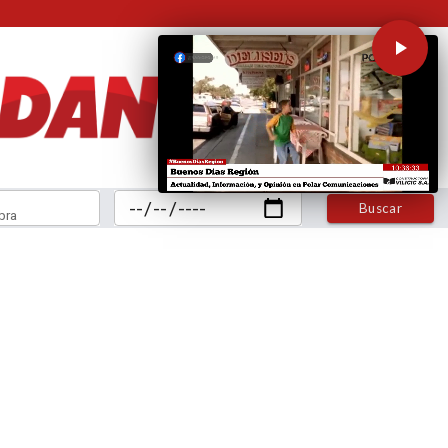
Buscar
bra