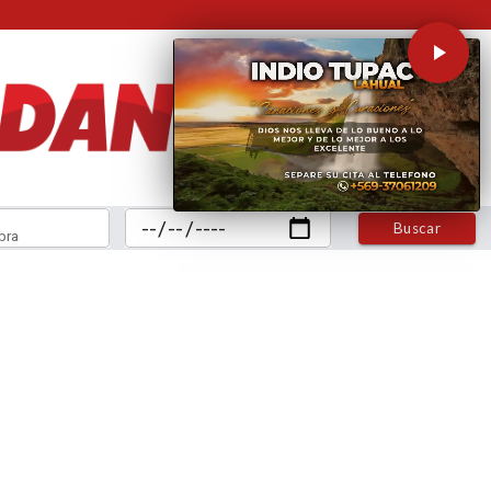
Buscar
bra