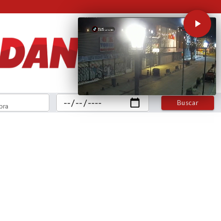
Buscar
bra