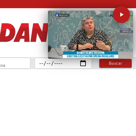
Buscar
bra