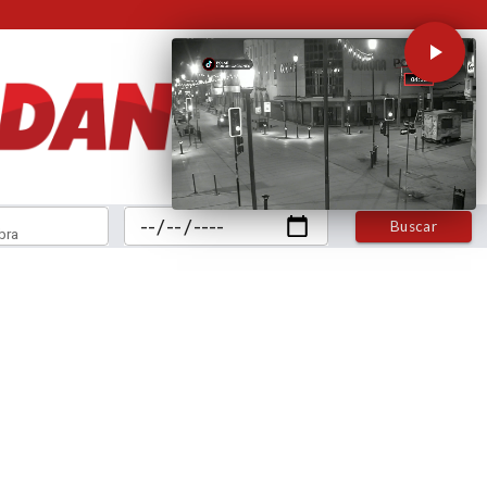
Buscar
bra