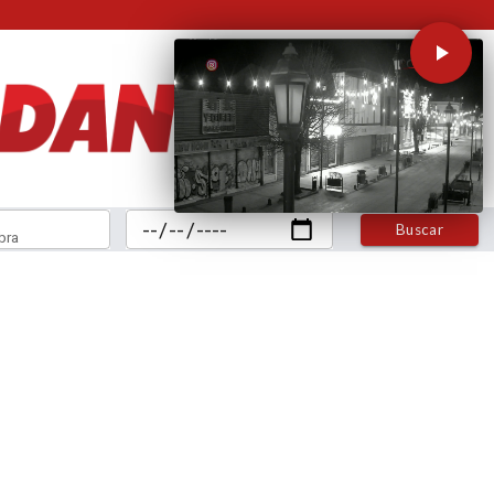
Buscar
bra