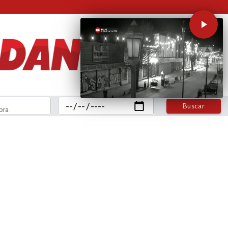
Buscar
bra