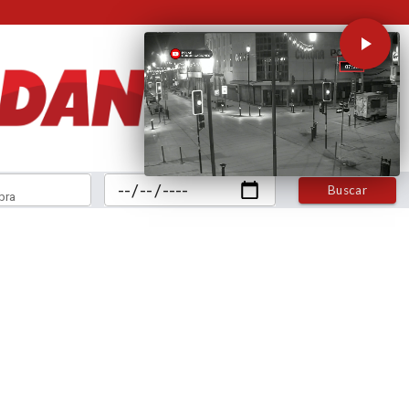
Buscar
bra