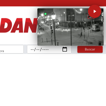
Buscar
bra