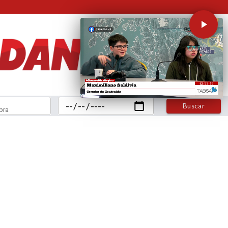
Buscar
bra