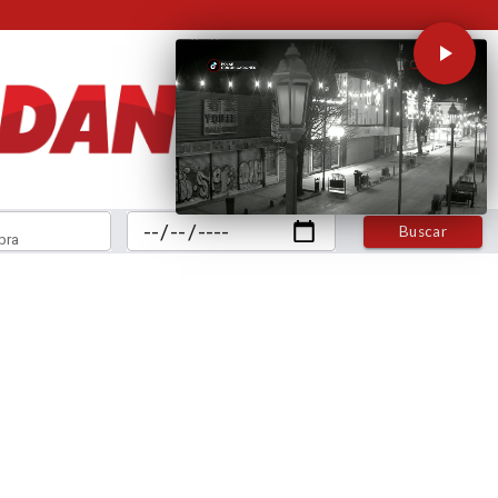
Buscar
bra