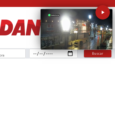
Buscar
bra