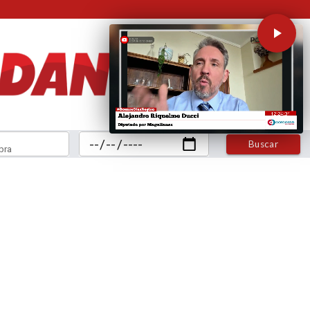
Buscar
bra