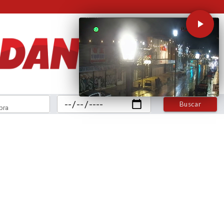
Buscar
bra