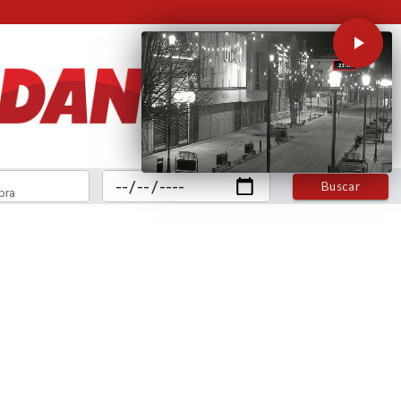
Buscar
bra