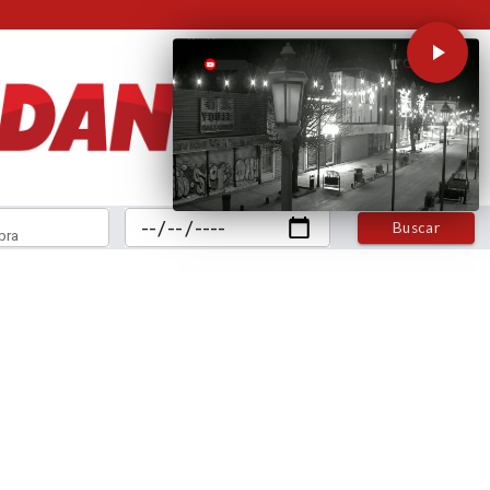
Buscar
bra