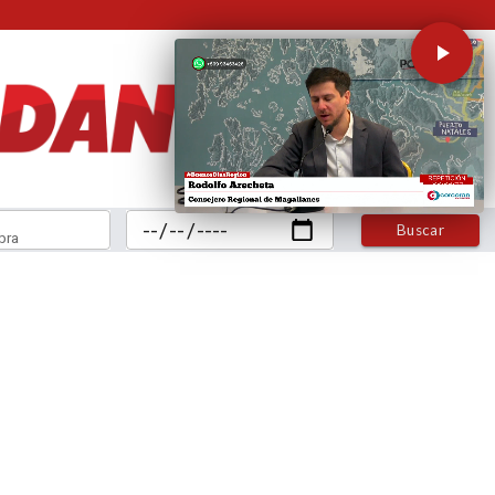
Buscar
bra