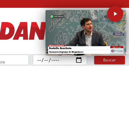
Buscar
bra