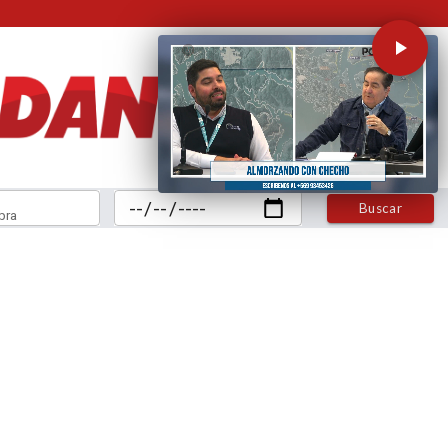
Buscar
bra