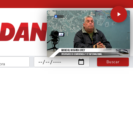
Buscar
bra