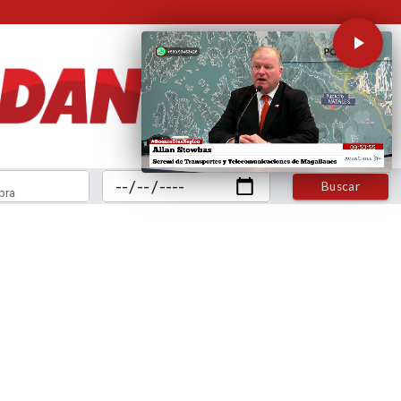
Buscar
bra