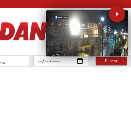
Buscar
bra