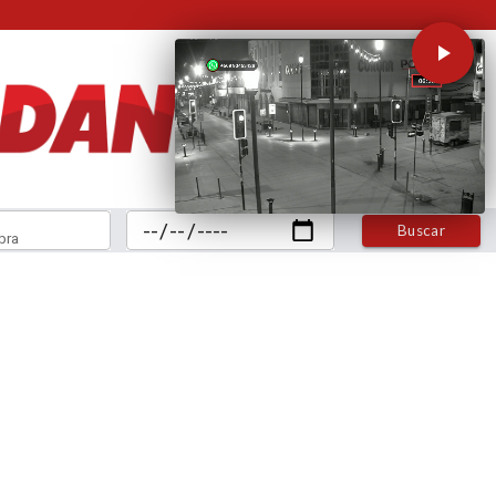
Buscar
bra