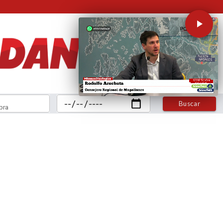
Buscar
bra