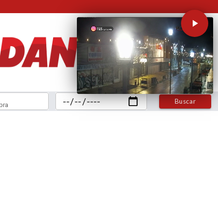
Buscar
bra