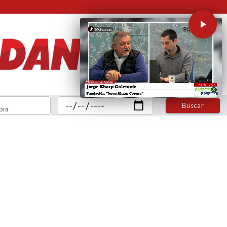
Buscar
bra