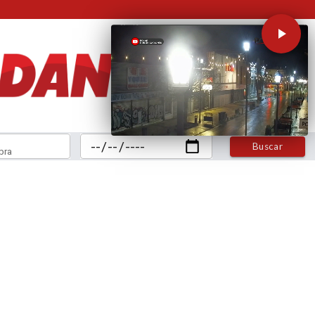
Buscar
bra