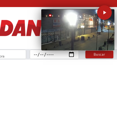
Buscar
bra