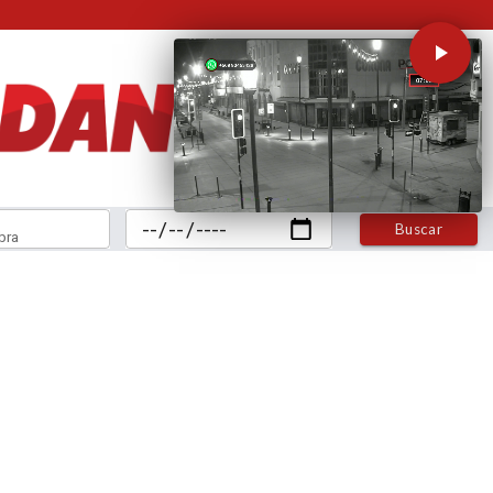
Buscar
bra