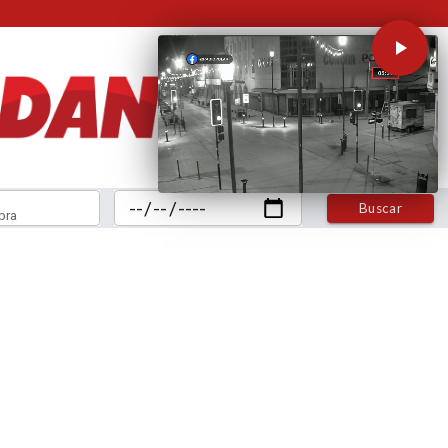
Buscar
bra