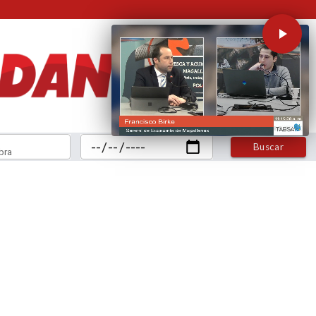
Buscar
bra