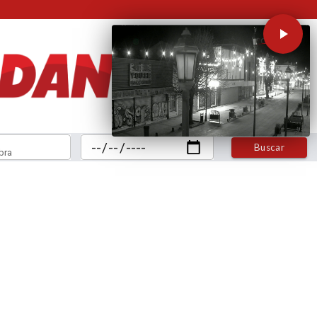
Buscar
bra