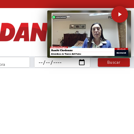
Buscar
bra